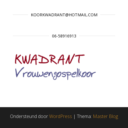
KOORKWADRANT@HOTMAIL.COM
06-58916913
Ondersteund door
WordPress
|
Thema:
Master Blog