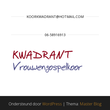
KOORKWADRANT@HOTMAIL.COM
06-58916913
Ondersteund door
WordPress
|
Thema:
Master Blog