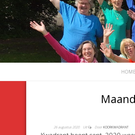
HOM
Maand
26 augustus 2020
Uit
Door
KOORKWADRANT