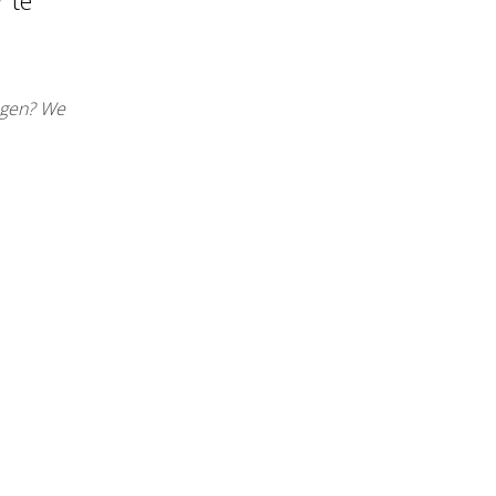
 te
ngen? We