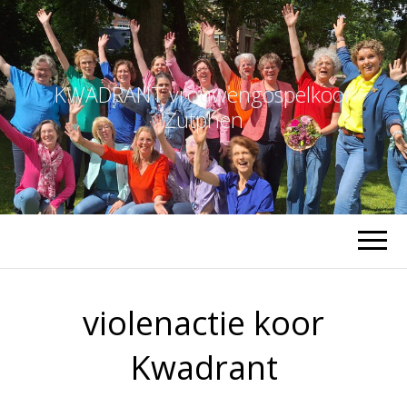
KWADRANT vrouwengospelkoor
Zutphen
violenactie koor
Kwadrant