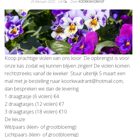
25 februari 2020
Uit
Door
KOORKWADRANT
Koop prachtige violen van ons koor. De opbrengst is voor
onze kas zodat wij kunnen blijven zingen! De violen komen
rechtstreeks vanaf de kweker. Stuur uiterlijk 5 maart een
mail met je bestelling naar koorkwadrant@hotmail.com,
dan bespreken we dan de levering.
1 draagtasje (6 violen) €4
2 draagtasjes (12 violen) €7
3 draagtasjes (18 violen) €10
De keuze:
Wit/paars (klein- of grootbloemig)
Lichtpaars (klein- of grootbloemig)