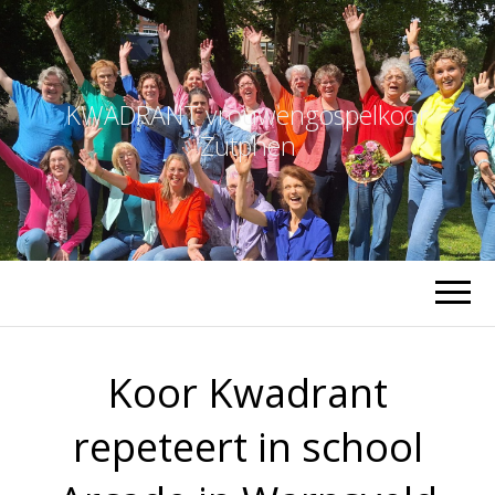
KWADRANT vrouwengospelkoor
Zutphen
Koor Kwadrant
repeteert in school