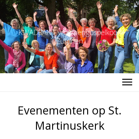
KWADRANT vrouwengospelkoor
Zutphen
Evenementen op
St.
Martinuskerk