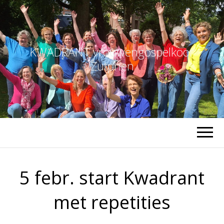
KWADRANT vrouwengospelkoor
Zutphen
5 febr. start Kwadrant
met repetities