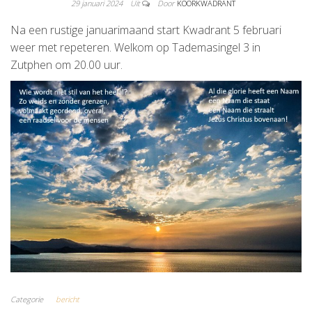
29 januari 2024
Uit
Door
KOORKWADRANT
Na een rustige januarimaand start Kwadrant 5 februari
weer met repeteren. Welkom op Tademasingel 3 in
Zutphen om 20.00 uur.
Categorie
bericht